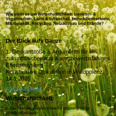
Wie steht es um Wirtschaftlichkeit, Insekten- &
Vogelsterben, Lärm & Infraschall, Immobilienverluste,
Mikroplastik, Recycling, Netzausbau und Brände?
Der Blick aufs Ganze
1. Denkanstöße & Argumente für ein
zukunftssicheres und wettbewerbsfähiges
Energiesystem
Konstruktive Diskussion in Waldpolenz,
14.1.2025
20241218-V3-BI.pdf
Wirtschaftlichkeit
1. Sachsen ist vergleichsweise ungeeignet für
Windkraftanlagen