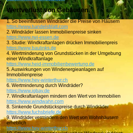
Wertverlust von Gebäuden
1. So beeinflussen Windräder die Preise von Häusern
https://www.handelsblatt.com
2. Windräder lassen Immobilienpreise sinken
https://www.rwi-essen.de
3. Studie: Windkraftanlagen drücken Immobilienpreis
https://www.baulinks.de
4. Wertminderung von Grundstücken in der Umgebung
einer Windkraftanlage
https://www.heid-immobilienbewertung.de
5. Auswirkungen von Windenergieanlagen auf
Immobilienpreise
https://www.hev-winterthur.ch
6. Wertminderung durch Windräder?
https://www.igbay.de
7. Windkraftanlagen mindern den Wert von Immobilien
https://www.windwahn.com
8. Sinkende Grundstückspreise durch Windräder
https://www.fuchsbriefe.de
9. Windräder vermindern den Wert von Wohnhäusern
erheblich
https://www.hev-winterthur.ch