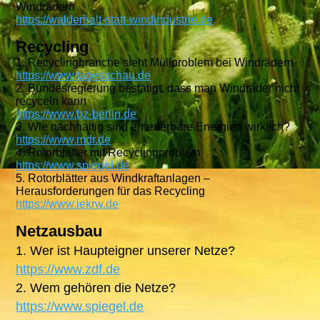
Windrädern
https://walderhalt-statt-windindustrie.de
Recycling
1. Recyclingbranche sieht Müllproblem bei Windrädern
https://www.tagesschau.de
2. Bundesregierung bestätigt, dass man Windräder nicht
recyceln kann
https://www.bz-berlin.de
3. Wie nachhaltig sind erneuerbare Energien wirklich?
https://www.mdr.de
4. Rotorblätter mit Recyclingproblem
https://www.spiegel.de
5. Rotorblätter aus Windkraftanlagen –
Herausforderungen für das Recycling
https://www.iekrw.de
Netzausbau
1. Wer ist Haupteigner unserer Netze?
https://www.zdf.de
2. Wem gehören die Netze?
https://www.spiegel.de