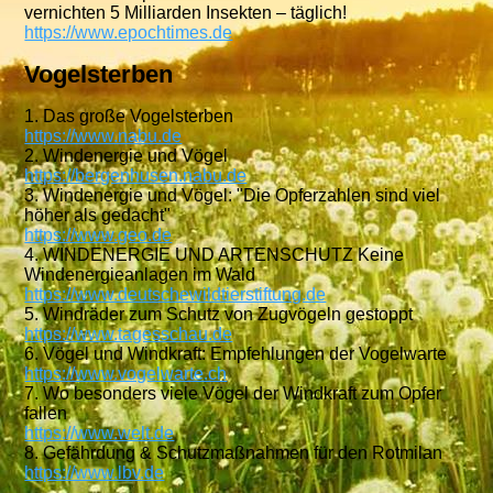
vernichten 5 Milliarden Insekten – täglich!
https://www.epochtimes.de
Vogelsterben
1. Das große Vogelsterben
https://www.nabu.de
2. Windenergie und Vögel
https://bergenhusen.nabu.de
3. Windenergie und Vögel: "Die Opferzahlen sind viel
höher als gedacht"
https://www.geo.de
4. WINDENERGIE UND ARTENSCHUTZ Keine
Windenergieanlagen im Wald
https://www.deutschewildtierstiftung.de
5. Windräder zum Schutz von Zugvögeln gestoppt
https://www.tagesschau.de
6. Vögel und Windkraft: Empfehlungen der Vogelwarte
https://www.vogelwarte.ch
7. Wo besonders viele Vögel der Windkraft zum Opfer
fallen
https://www.welt.de
8. Gefährdung & Schutzmaßnahmen für den Rotmilan
https://www.lbv.de