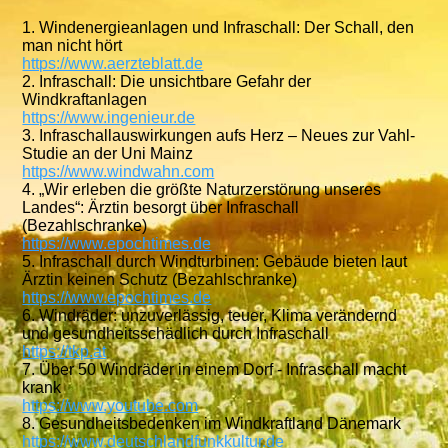
1. Windenergieanlagen und Infraschall: Der Schall, den
man nicht hört
https://www.aerzteblatt.de
2. Infraschall: Die unsichtbare Gefahr der
Windkraftanlagen
https://www.ingenieur.de
3. Infraschallauswirkungen aufs Herz – Neues zur Vahl-
Studie an der Uni Mainz
https://www.windwahn.com
4. „Wir erleben die größte Naturzerstörung unseres
Landes“: Ärztin besorgt über Infraschall
(Bezahlschranke)
https://www.epochtimes.de
5. Infraschall durch Windturbinen: Gebäude bieten laut
Ärztin keinen Schutz (Bezahlschranke)
https://www.epochtimes.de
6. Windräder: unzuverlässig, teuer, Klima verändernd
und gesundheitsschädlich durch Infraschall
https://tkp.at
7. Über 50 Windräder in einem Dorf - Infraschall macht
krank
https://www.youtube.com
8. Gesundheitsbedenken im Windkraftland Dänemark
https://www.deutschlandfunkkultur.de