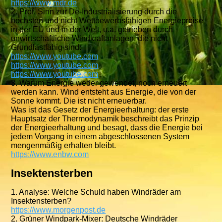
https://www.mdr.de
2. Prof. Sinn zur De-Industrialisierung durch die
höchsten und nicht Wettbewerbsfähigen Energiepreise
in der EU und in der Welt, u.a. getrieben durch
unwirtschaftliche Windkraftanlagen, die nicht
Grundlastfähig sind:
https://www.youtube.com
https://www.youtube.com
https://www.youtube.com
3. Warum Energie weder gewendet, noch erneuert
werden kann. Wind entsteht aus Energie, die von der
Sonne kommt. Die ist nicht erneuerbar.
Was ist das Gesetz der Energieerhaltung: der erste
Hauptsatz der Thermodynamik beschreibt das Prinzip
der Energieerhaltung und besagt, dass die Energie bei
jedem Vorgang in einem abgeschlossenen System
mengenmäßig erhalten bleibt.
https://www.enbw.com
Insektensterben
1. Analyse: Welche Schuld haben Windräder am
Insektensterben?
https://www.morgenpost.de
2. Grüner Windpark-Mixer: Deutsche Windräder