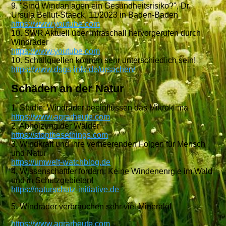
9. "Sind Windanlagen ein Gesundheitsrisiko?", Dr.
Ursula Bellut-Staeck, 11/2023 in Baden-Baden
https://www.youtube.com
10. SWR Aktuell über Infraschall hervorgerufen durch
Windräder
https://www.youtube.com
10. Schallquellen können sehr unterschiedlich sein!
https://www.dsgs-info.de/ursachen/
Schäden an der Natur
1. Studie: Windräder beeinflussen das Mikroklima
https://www.agrarheute.com
2. Abholzung der Wälder
https://stopthesethings.com
3. Windkraft und ihre verheerenden Folgen für Mensch
und Natur
https://umwelt-watchblog.de
4. Wissenschaftler fordern: Keine Windenenrgie im Wald
und in Schutzgebieten!
https://naturschutz-initiative.de
5. Windräder verbrauchen sehr viel Mineralöl
https://www.agrarheute.
com