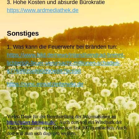
3. Hohe Kosten und absurde Bürokratie
https://www.ardmediathek.de
Sonstiges
1. Was kann die Feuerwehr bei Bränden tun:
https://www.bild.de/news/inland/windrad-brennt-
lichterloh-feuer-verursacht-millionen-schaden-
67769935e899d90e8878c698
https://sync.einsatzleiterwiki.de
Vielen Dank für die Bereitstellung der Informationen an
https://unser-breisgau.de/
. Auch dort soll ein Windpark der
Marke Vestas mit einer Höhe von fast 300 m entstehen. Auch
dort will man sich dagegen wehren.