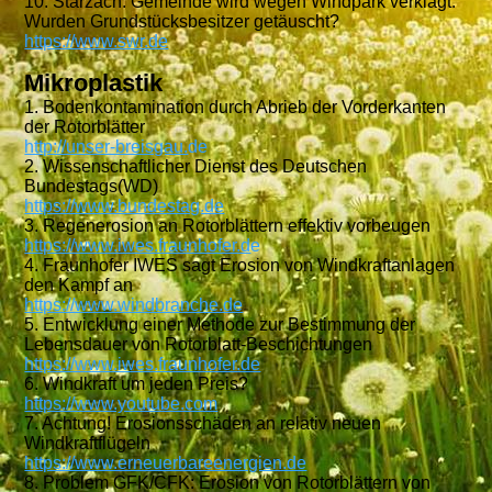
10. Starzach: Gemeinde wird wegen Windpark verklagt:
Wurden Grundstücksbesitzer getäuscht?
https://www.swr.de
Mikroplastik
1. Bodenkontamination durch Abrieb der Vorderkanten
der Rotorblätter
http://unser-breisgau.
de
2. Wissenschaftlicher Dienst des Deutschen
Bundestags(WD)
https://www.bundestag.de
3. Regenerosion an Rotorblättern effektiv vorbeugen
https://www.iwes.fraunhofer.d
e
4. Fraunhofer IWES sagt Erosion von Windkraftanlagen
den Kampf an
https://www.windbranche.de
5. Entwicklung einer Methode zur Bestimmung der
Lebensdauer von Rotorblatt-Beschichtungen
https://www.iwes.fraunhofer.de
6. Windkraft um jeden Preis?
https://www.youtube.com
7. Achtung! Erosionsschäden an relativ neuen
Windkraftflügeln
https://www.erneuerbareenergien.de
8. Problem GFK/CFK: Erosion von Rotorblättern von