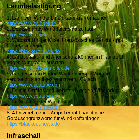
Lärmbelästigung
1. Lärm von Windturbinen kann krank machen
https://www.spiegel.de
2. Deutschlands Windräder sind zu laut
https://www.n-tv.de
3. Windkraft in der Krise: Französisches Gericht kippt
Genehmigungen
https://blackout-news.de
4. Landschafts- und Artenschutz können in Frankreich
gegen Windräder punkten
https://www.tichyseinblick.de
5. Landesschau Baden Württemberg - Windrad
verursacht ständiges Wummern | Gutach
https://www.youtube.com
6. Dorf in Ostfriesland wehrt sich gegen Windräder
https://www.youtube.com
7. Im Schatten der Windräder
https://www.youtube.com
8. 4 Dezibel mehr – Ampel erhöht nächtliche
Geräuschgrenzwerte für Windkraftanlagen
https://blackout-news.de
Infraschall